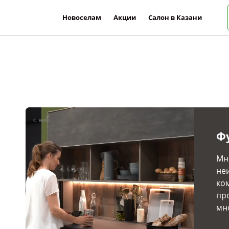
Новоселам
Акции
Салон в Казани
Ф
Мн
не
ко
пр
мн