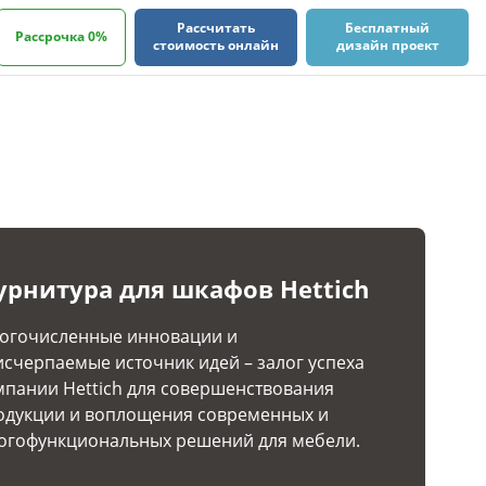
Рассчитать
Бесплатный
Рассрочка 0%
стоимость онлайн
дизайн проект
урнитура для шкафов Hettich
огочисленные инновации и
исчерпаемые источник идей – залог успеха
мпании Hettich для совершенствования
одукции и воплощения современных и
огофункциональных решений для мебели.