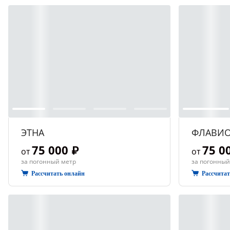
ЭТНА
ФЛАВИО
75 000 ₽
75 0
от
от
за погонный метр
за погонный
Рассчитать онлайн
Рассчита