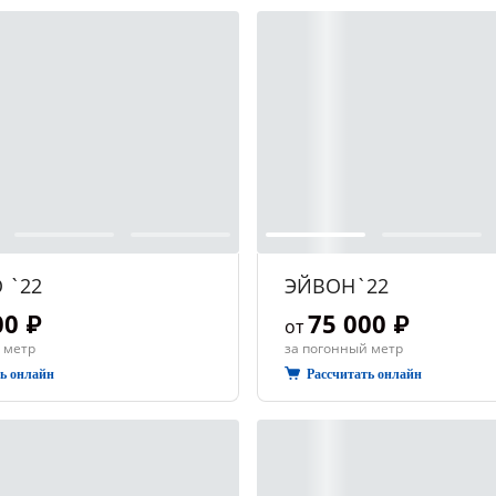
 `22
ЭЙВОН`22
00 ₽
75 000 ₽
от
 метр
за погонный метр
ть онлайн
Рассчитать онлайн