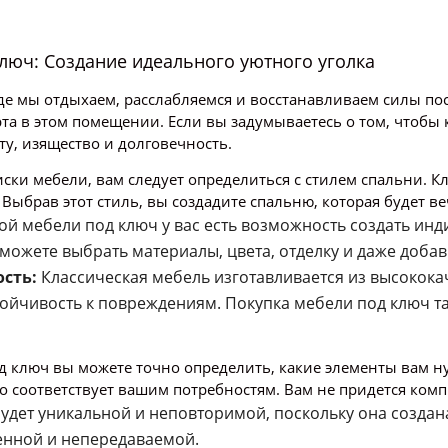
ключ: Создание идеального уютного уголка
где мы отдыхаем, расслабляемся и восстанавливаем силы пос
та в этом помещении. Если вы задумываетесь о том, чтобы 
у, изящество и долговечность.
иски мебели, вам следует определиться с стилем спальни. К
ыбрав этот стиль, вы создадите спальню, которая будет ве
ой мебели под ключ у вас есть возможность создать ин
можете выбрать материалы, цвета, отделку и даже доба
ость:
Классическая мебель изготавливается из высококач
стойчивость к повреждениям. Покупка мебели под ключ т
д ключ вы можете точно определить, какие элементы вам н
но соответствует вашим потребностям. Вам не придется ко
удет уникальной и неповторимой, поскольку она создан
енной и непередаваемой.