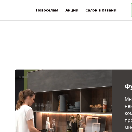
Новоселам
Акции
Салон в Казани
Ф
Мн
не
ко
пр
мн