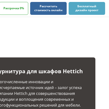
Рассчитать
Бесплатный
Рассрочка 0%
стоимость онлайн
дизайн проект
урнитура для шкафов Hettich
огочисленные инновации и
исчерпаемые источник идей – залог успеха
мпании Hettich для совершенствования
одукции и воплощения современных и
огофункциональных решений для мебели.