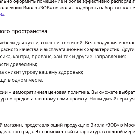
льно оформить помещение и более эффективно распорядит
оллекции Виола «ЗОВ» позволят подобрать набор, выполне
В»
.
ного пространства
ебели для кухни, спальни, гостиной. Вся продукция изгота
красного качества и эксплуатационных характеристик. Дру
ика, кантри, прованс, хай-тек и другие направления;
ости древесины;
а снизит угрозу вашему здоровью;
щи в одном месте.
сии – демократичная ценовая политика. Вы сможете выбрат
ур по предоставленному вами проекту. Наши дизайнеры учт
 магазин, представляющий продукцию Виола «ЗОВ» в Моск
дельного ряда. Это поможет найти гарнитур, в полной ме