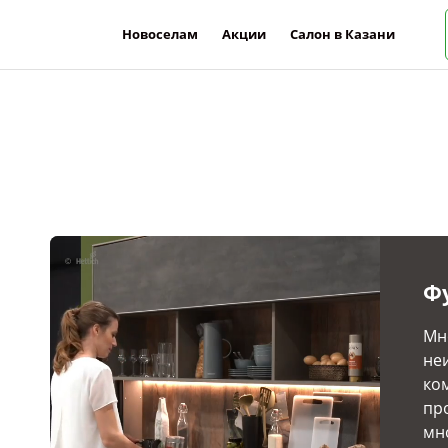
Новоселам
Акции
Салон в Казани
Ф
Мн
не
ко
пр
мн