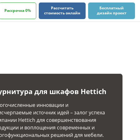
Рассчитать
Бесплатный
Рассрочка 0%
стоимость онлайн
дизайн проект
урнитура для шкафов Hettich
огочисленные инновации и
исчерпаемые источник идей – залог успеха
мпании Hettich для совершенствования
одукции и воплощения современных и
огофункциональных решений для мебели.