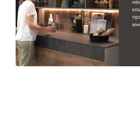
не
ко
пр
мн