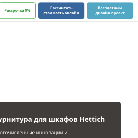
Рассчитать
Бесплатный
Рассрочка 0%
стоимость онлайн
дизайн проект
урнитура для шкафов Hettich
огочисленные инновации и