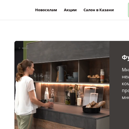
Новоселам
Акции
Салон в Казани
Ф
Мн
не
ко
пр
мн