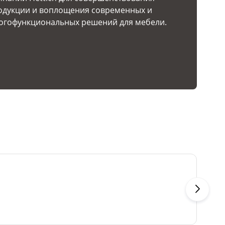
одукции и воплощения современных и
огофункциональных решений для мебели.
Фас
Цве