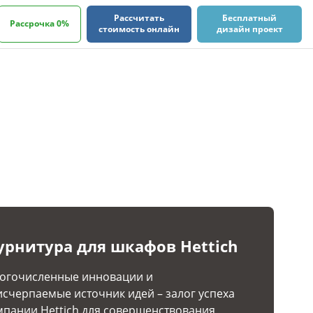
Рассчитать
Бесплатный
Рассрочка 0%
стоимость онлайн
дизайн проект
урнитура для шкафов Hettich
огочисленные инновации и
исчерпаемые источник идей – залог успеха
мпании Hettich для совершенствования