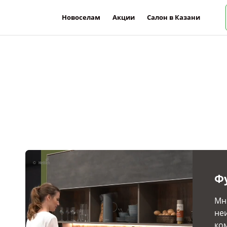
Новоселам
Акции
Салон в Казани
Ф
Мн
не
ко