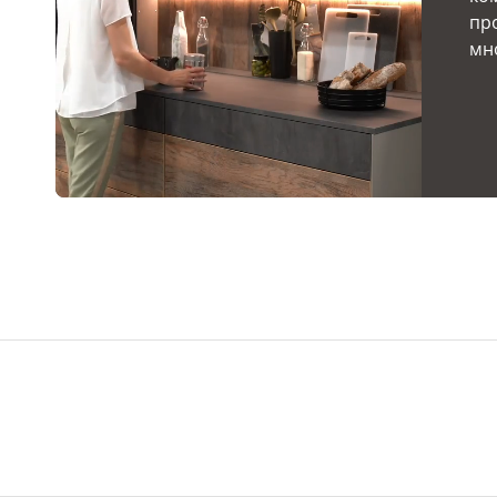
пр
мн